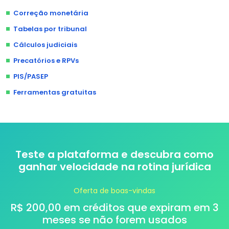
Correção monetária
Tabelas por tribunal
Cálculos judiciais
Precatórios e RPVs
PIS/PASEP
Ferramentas gratuitas
Teste a plataforma e descubra como
ganhar velocidade na rotina jurídica
Oferta de boas-vindas
R$ 200,00 em créditos que expiram em 3
meses se não forem usados